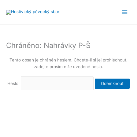
Přeskočit
na
obsah
Chráněno: Nahrávky P-Š
Tento obsah je chráněn heslem. Chcete-li si jej prohlédnout,
zadejte prosím níže uvedené heslo.
Heslo: