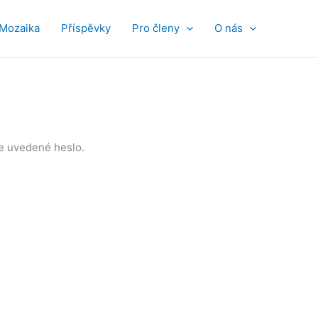
Mozaika
Příspěvky
Pro členy
O nás
že uvedené heslo.