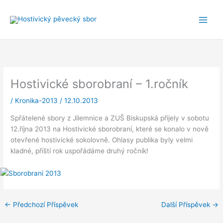
Přeskočit
na
obsah
Hostivické sborobraní – 1.ročník
/
Kronika-2013
/
12.10.2013
Spřátelené sbory z Jilemnice a ZUŠ Biskupská přijely v sobotu
12.října 2013 na Hostivické sborobraní, které se konalo v nově
otevřené hostivické sokolovně. Ohlasy publika byly velmi
kladné, příští rok uspořádáme druhý ročník!
←
Předchozí Příspěvek
Další Příspěvek
→