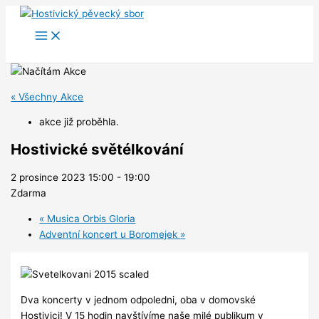
Přeskočit
na
obsah
« Všechny Akce
akce již proběhla.
Hostivické světélkování
2 prosince 2023 15:00
-
19:00
Zdarma
«
Musica Orbis Gloria
Adventní koncert u Boromejek
»
Dva koncerty v jednom odpoledni, oba v domovské
Hostivici! V 15 hodin navštívíme naše milé publikum v