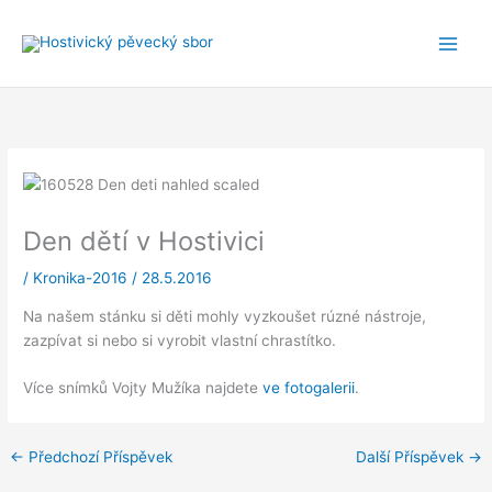
Přeskočit
na
obsah
Den dětí v Hostivici
/
Kronika-2016
/
28.5.2016
Na našem stánku si děti mohly vyzkoušet rúzné nástroje,
zazpívat si nebo si vyrobit vlastní chrastítko.
Více snímků Vojty Mužíka najdete
ve fotogalerii
.
←
Předchozí Příspěvek
Další Příspěvek
→